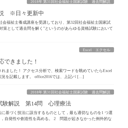
2018年 第31回社会福祉士国家試験 過去問解説
解説 ※日々更新中
制社会福祉士養成講座を受講しており、第32回社会福祉士国家試
対策として過去問を解く”というのがあらゆる資格試験において
Excel エクセル
対応できました！
対応されました！ アクセス分析で、検索ワードを眺めていたらExcel
します。 office2016では、上記バ […]
2018年 第31回社会福祉士国家試験 過去問解説
家試験解説 第14問 心理療法
法に基づく技法に該当するものとして，最も適切なものを1 つ選
じ，自発性や創造性を高める。 2 問題が起きなかった例外的な