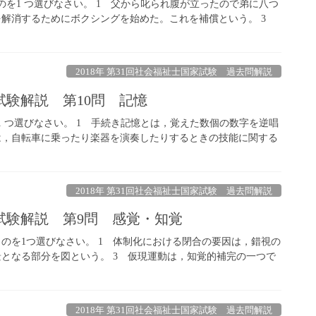
のを1 つ選びなさい。 1 父から叱られ腹が立ったので弟に八つ
を解消するためにボクシングを始めた。これを補償という。 3
2018年 第31回社会福祉士国家試験 過去問解説
試験解説 第10問 記憶
1 つ選びなさい。 1 手続き記憶とは，覚えた数個の数字を逆唱
は，自転車に乗ったり楽器を演奏したりするときの技能に関する
2018年 第31回社会福祉士国家試験 過去問解説
家試験解説 第9問 感覚・知覚
ものを1つ選びなさい。 1 体制化における閉合の要因は，錯視の
景となる部分を図という。 3 仮現運動は，知覚的補完の一つで
2018年 第31回社会福祉士国家試験 過去問解説