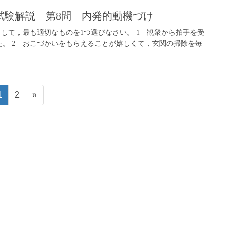
家試験解説 第8問 内発的動機づけ
として，最も適切なものを1つ選びなさい。 1 観衆から拍手を受
。 2 おこづかいをもらえることが嬉しくて，玄関の掃除を毎
固
固
1
2
»
定
定
ペ
ペ
ー
ー
ジ
ジ