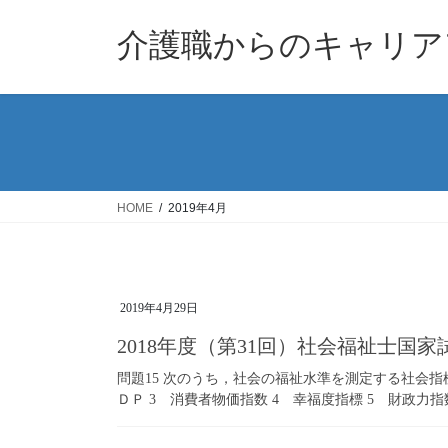
コ
ナ
ン
ビ
介護職からのキャリア
テ
ゲ
ン
ー
ツ
シ
へ
ョ
ス
ン
キ
に
ッ
移
HOME
2019年4月
プ
動
2019年4月29日
2018年度（第31回）社会福祉士国
問題15 次のうち，社会の福祉水準を測定する社会指
ＤＰ 3 消費者物価指数 4 幸福度指標 5 財政力指数