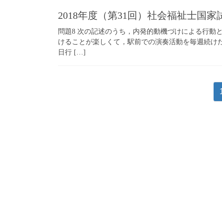
2018年度（第31回）社会福祉士国
問題8 次の記述のうち，内発的動機づけによる行動
けることが楽しくて，駅前での演奏活動を毎週続けた
日行 […]
投
稿
ナ
ビ
ゲ
ー
シ
ョ
ン