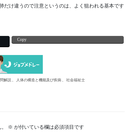
、肺だけ違うので注意というのは、よく狙われる基本です
Copy
去問解説
、
人体の構造と機能及び疾病
、
社会福祉士
ん。
※
が付いている欄は必須項目です