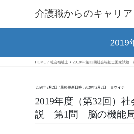
コ
ナ
ン
ビ
介護職からのキャリア
テ
ゲ
ン
ー
ツ
シ
へ
ョ
201
ス
ン
キ
に
ッ
移
HOME
社会福祉士
2019年 第32回社会福祉士国家試験
プ
動
2020年2月2日
/ 最終更新日時 :
2020年2月2日
ヨウイチ
2019年度（第32回
説 第1問 脳の機能