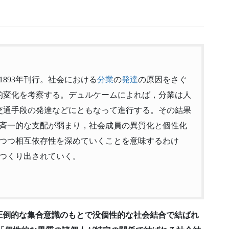
1893年刊行。社会における
分業
の
発達
の原因をさぐ
的変化を考察する。デュルケームによれば，分業は人
交通手段の発達などにともなって進行する。その結果
斉一的な支配が弱まり，社会成員の異質化と個性化
つつ相互依存性を深めていくことを意味するわけ
つくり出されていく。
圧倒的な集合意識のもとで没個性的な社会結合で結ばれ