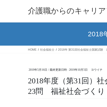
コ
ナ
ン
ビ
介護職からのキャリア
テ
ゲ
ン
ー
ツ
シ
へ
ョ
201
ス
ン
キ
に
ッ
移
HOME
社会福祉士
2018年 第31回社会福祉士国家試験
プ
動
2019年5月16日
/ 最終更新日時 :
2019年10月5日
ヨウイチ
2018年度（第31回
23問 福祉社会づくり