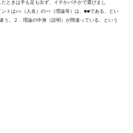
したときは手も足も出ず、イチかバチかで選びまし
ントは○○（人名）の××（理論等）は、■■である、とい
が違う。２．理論の中身（説明）が間違っている、という