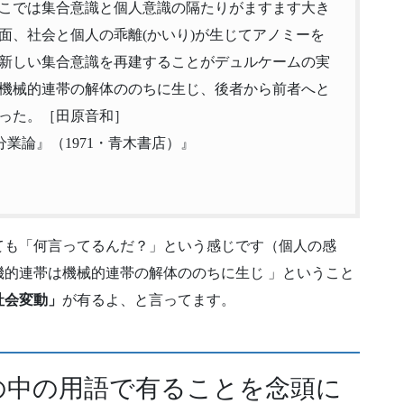
こでは集合意識と個人意識の隔たりがますます大き
面、社会と個人の乖離(かいり)が生じてアノミーを
新しい集合意識を再建することがデュルケームの実
機械的連帯の解体ののちに生じ、後者から前者へと
った。［田原音和］
業論』（1971・青木書店）』
ても「何言ってるんだ？」という感じです（個人の感
的連帯は機械的連帯の解体ののちに生じ 」ということ
社会変動」
が有るよ、と言ってます。
の中の用語で有ることを念頭に