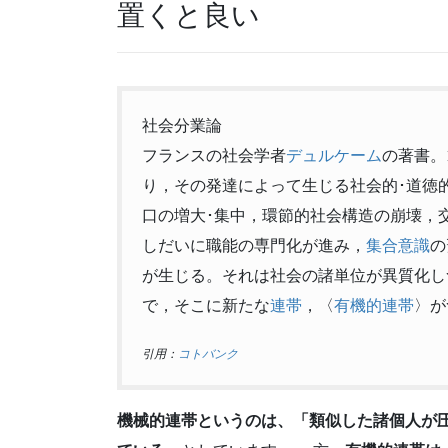
置くと良い
社会分業論
フランスの社会学者
デュルケーム
の著書。
り，その発達によって生じる社会的･道徳
口の増大･集中，環節的社会構造の崩壊，
しだいに職能の専門化が進み，
集合意識
の
が生じる。それは社会の諸単位が異質化し
で，そこに新たな
連帯
，〈
有機的連帯
〉が
引用：
コトバンク
機械的連帯というのは、「類似した諸個人が